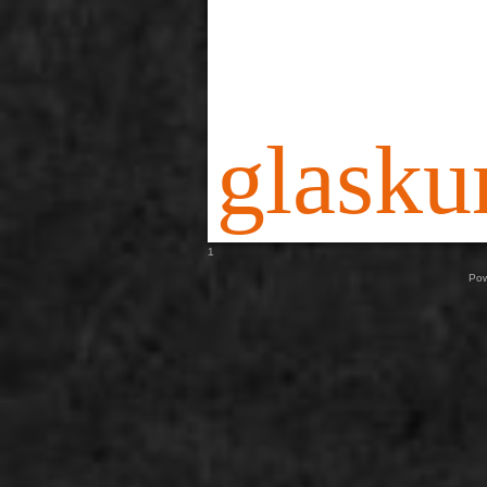
glasku
1
Pow