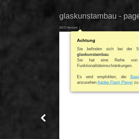
glaskunstambau - pag
SEO-Version
Achtung
Sie befinden sich bei der S
glaskunstambau
.
Sie hat eine Reihe von
Funktionalitäteinschränkungen.
Es wird empfohlen, die
Bas
anzusehen
Adobe Flash Player
zu 